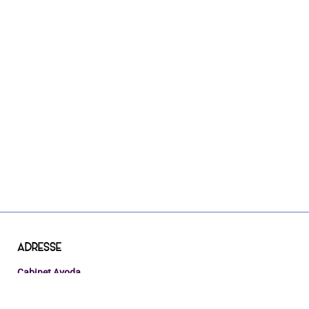
ADRESSE
Cabinet Avoda
47 route du plessis
94430 Chennevieres